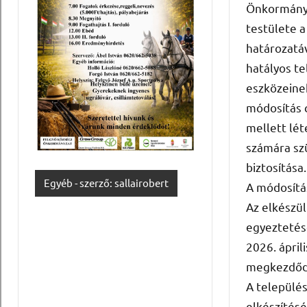
Önkormányz
testülete a 
határozatáv
hatályos t
eszközeine
módosítás c
mellett lé
számára sz
biztosítása.
Egyéb - szerző: sallairobert
A módosítás
Az elkészül
egyeztetés
2026. ápril
megkezdőd
A település
elkészítés