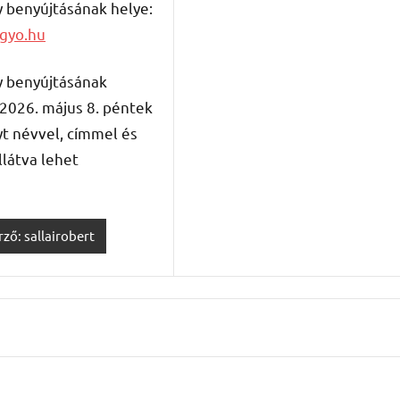
 benyújtásának helye:
gyo.hu
 benyújtásának
 2026. május 8. péntek
t névvel, címmel és
llátva lehet
rző: sallairobert