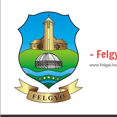
Skip
to
content
– Felg
www.felgyo.hu