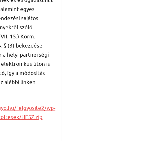
valamint egyes
endezési sajátos
nyekről szóló
VII. 15.) Korm.
. § (3) bekezdése
 a helyi partnerségi
elektronikus úton is
tó, így a módosítás
z alábbi linken
gyo.hu/felgyosite2/wp-
toltesek/HESZ.zip