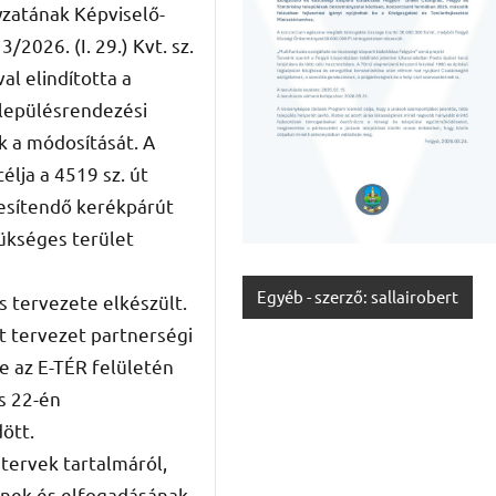
atának Képviselő-
3/2026. (I. 29.) Kvt. sz.
al elindította a
elepülésrendezési
k a módosítását. A
élja a 4519 sz. út
tesítendő kerékpárút
ükséges terület
Egyéb - szerző: sallairobert
 tervezete elkészült.
t tervezet partnerségi
e az E-TÉR felületén
is 22-én
ött.
tervek tartalmáról,
ének és elfogadásának