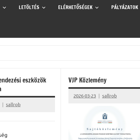
LETÖLTÉS
ELÉRHETŐSÉGEK
PÁLYÁZATOK
endezési eszközök
VJP Közlemény
a
2026-03-23
sallrob
sallrob
ség