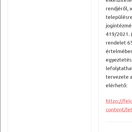
rendjéről, 
településr
jogintézmé
419/2021. (
rendelet 65
értelmében
egyeztetés 
lefolytatha
tervezete a
elérhető:
https://fel
content/le