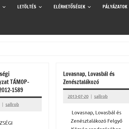
LETÖLTÉS
ELÉRHETŐSÉGEK
PÁLYÁZATOK
ségi
Lovasnap, Lovasbál és
yzat TÁMOP-
Zenésztalákozó
-2012-1589
2013-07-20
sallrob
sallrob
Lovasnap, Lovasbál és
Zenésztalákozó Felgyő
ZSÉGI
Község rendezésében.