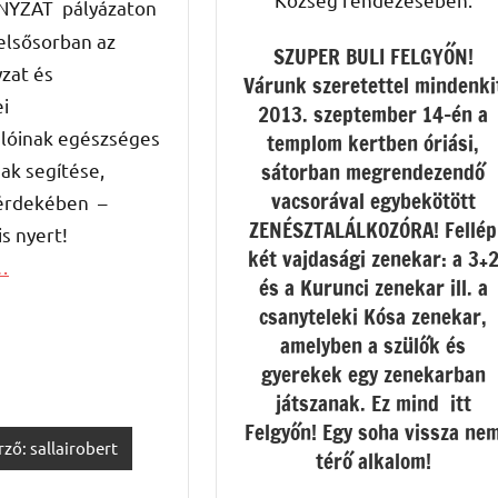
NYZAT
pályázaton
 elsősorban az
SZUPER BULI FELGYŐN!
zat és
Várunk szeretettel mindenki
i
2013. szeptember 14-én a
lóinak egészséges
templom kertben óriási,
sátorban megrendezendő
ak segítése,
vacsorával egybekötött
érdekében –
ZENÉSZTALÁLKOZÓRA! Fellép
is nyert!
két vajdasági zenekar: a 3+
…
és a Kurunci zenekar ill. a
csanyteleki Kósa zenekar,
amelyben a szülők és
gyerekek egy zenekarban
játszanak. Ez mind itt
Felgyőn! Egy soha vissza ne
rző: sallairobert
térő alkalom!