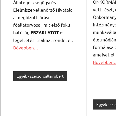
ÖNKORMÁ
Állategészségügyi és
vett részt,
Élelmiszer-ellenőrző Hivatala
Önkormány
a megbízott járási
Intézménye
főállatorvosa , mit első fokú
munkaválla
hatóság
és
EBZÁRLATOT
életmódján
legeltetési tilalmat rendel el.
formálása 
Bővebben…
amelyet el 
Bővebben
Egyéb - szerző: sallairobert
Egyéb - sze