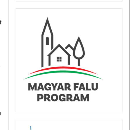
t
2
m