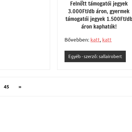
Felnőtt támogatói jegyek
3.000Ft/db áron, gyermek
támogatói jegyek 1.500Ft/d
áron kaphatók!
Bővebben:
katt
,
katt
Egyéb - szerző: sallairobert
Next
45
»
Posts