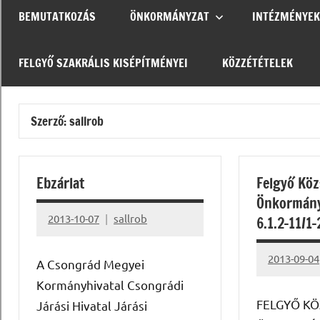
BEMUTATKOZÁS
ÖNKORMÁNYZAT
INTÉZMÉNYEK
FELGYŐ SZAKRÁLIS KISÉPÍTMÉNYEI
KÖZZÉTÉTELEK
Szerző:
sallrob
Ebzárlat
Felgyő Köz
Önkormán
2013-10-07
sallrob
6.1.2-11/1
2013-09-04
A Csongrád Megyei
Kormányhivatal Csongrádi
FELGYŐ KÖ
Járási Hivatal Járási