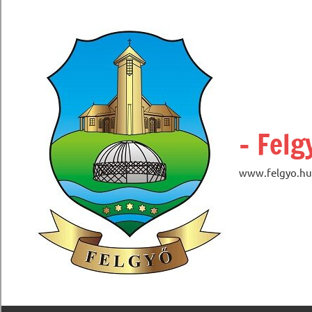
Skip
to
content
– Felg
www.felgyo.hu