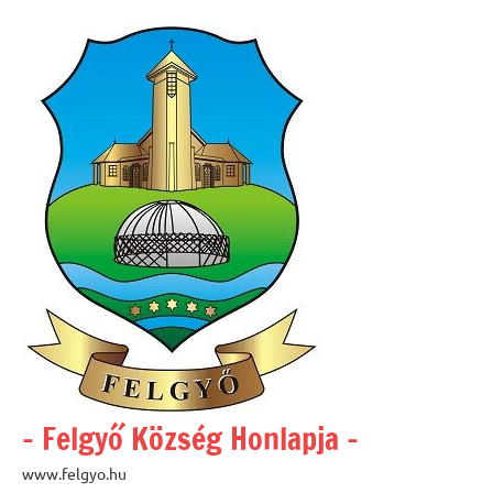
Skip
to
content
– Felgyő Község Honlapja –
www.felgyo.hu