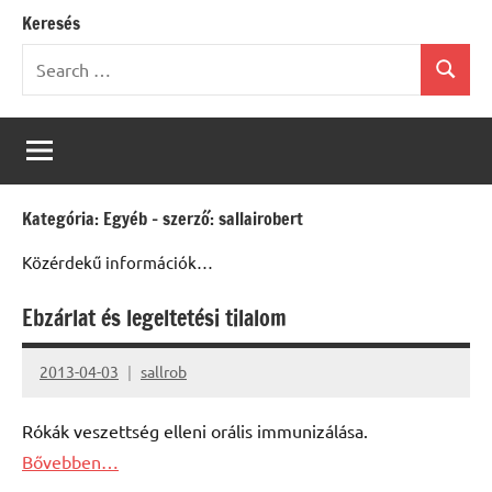
Keresés
Search
Search
for:
Kategória:
Egyéb – szerző: sallairobert
Közérdekű információk…
Ebzárlat és legeltetési tilalom
2013-04-03
sallrob
Rókák veszettség elleni orális immunizálása.
Bővebben…