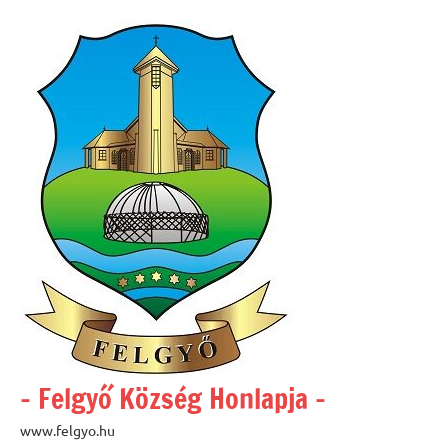
Skip
to
content
– Felgyő Község Honlapja –
www.felgyo.hu