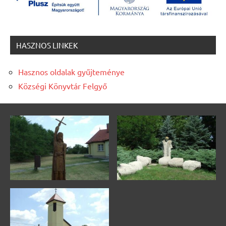
HASZNOS LINKEK
Hasznos oldalak gyűjteménye
Községi Könyvtár Felgyő