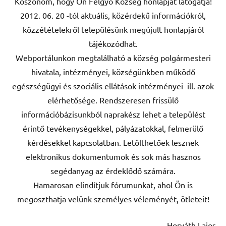
Köszönöm, hogy Ön Felgyő Község honlapját látogatja!
2012. 06. 20 -tól aktuális, közérdekű információkról,
közzétételekről településünk megújult honlapjáról
tájékozódhat.
Webportálunkon megtalálható a község polgármesteri
hivatala, intézményei, községünkben működő
egészségügyi és szociális ellátások intézményei ill. azok
elérhetősége. Rendszeresen frissülő
információbázisunkból naprakész lehet a települést
érintő tevékenységekkel, pályázatokkal, felmerülő
kérdésekkel kapcsolatban. Letölthetőek lesznek
elektronikus dokumentumok és sok más hasznos
segédanyag az érdeklődő számára.
Hamarosan elindítjuk fórumunkat, ahol Ön is
megoszthatja velünk személyes véleményét, ötleteit!
Horváth Lajos