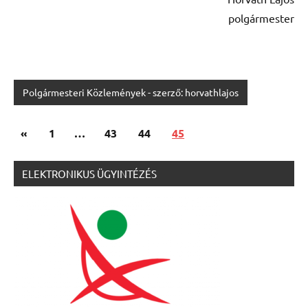
polgármester
Polgármesteri Közlemények - szerző: horvathlajos
Bejegyzések
Previous
«
1
…
43
44
45
lapozása
Posts
ELEKTRONIKUS ÜGYINTÉZÉS