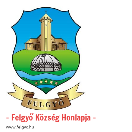
Skip
to
content
– Felgyő Község Honlapja –
www.felgyo.hu