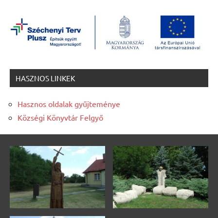
HASZNOS LINKEK
Hasznos oldalak gyűjteménye
Községi Könyvtár Felgyő