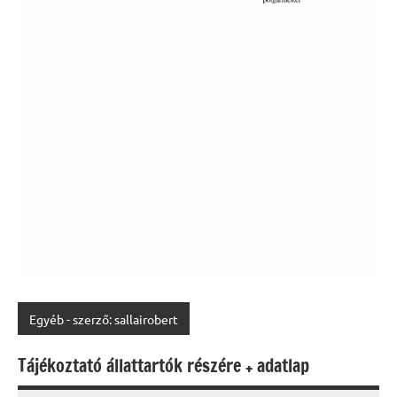
Egyéb - szerző: sallairobert
Tájékoztató állattartók részére + adatlap