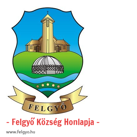
Skip
to
content
– Felgyő Község Honlapja –
www.felgyo.hu