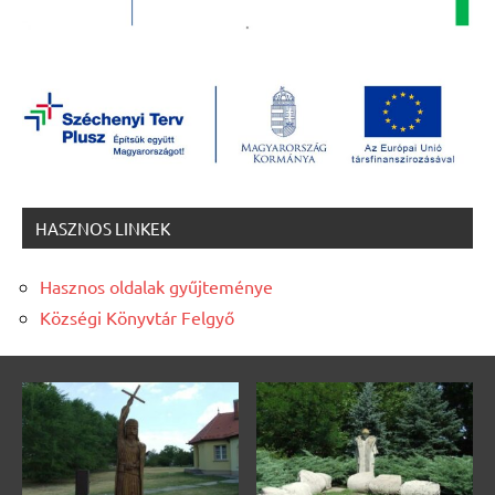
HASZNOS LINKEK
Hasznos oldalak gyűjteménye
Községi Könyvtár Felgyő