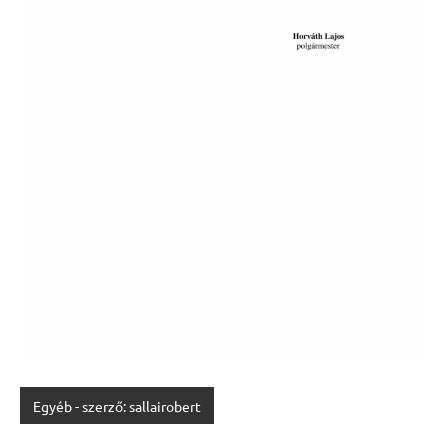
Egyéb - szerző: sallairobert