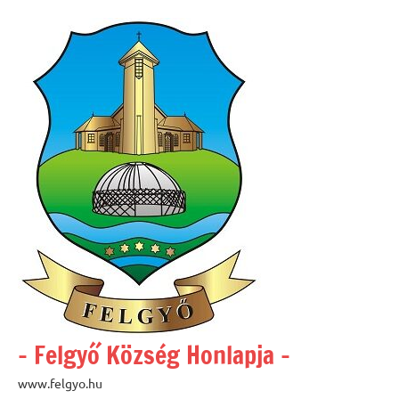
Skip
to
content
– Felgyő Község Honlapja –
www.felgyo.hu