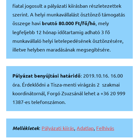
fiatal jogosult a pályázati kiírásban részletezettek
szerint. A helyi munkavállalást ösztönző támogatás
összege havi
bruttó 80.000 Ft/fő/hó
, mely
legfeljebb 12 hónap időtartamig adható 3 fő
munkavállaló helyi letelepedésének ösztönzésére,
illetve helyben maradásának megsegítésére.
Pályázat benyújtási határidő
: 2019.10.16. 16.00
óra. Érdeklődni a Tisza-menti virágzás 2 szakmai
koordinátornál, Forgó Zsuzsánál lehet a +36 20 999
1387-es telefonszámon.
Mellékletek
:
Pályázati kiírás
,
Adatlap
,
Felhívás