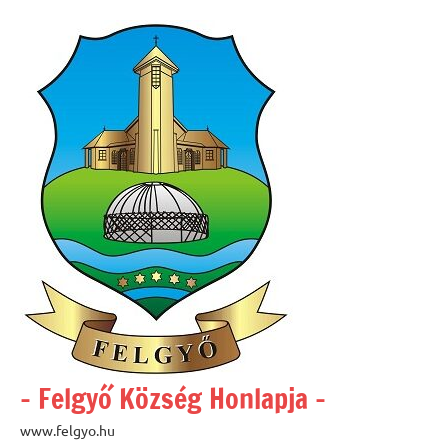
Skip
to
content
– Felgyő Község Honlapja –
www.felgyo.hu