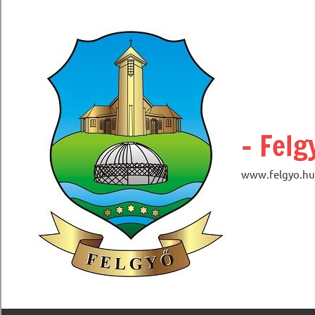
Skip
to
content
– Felg
www.felgyo.hu