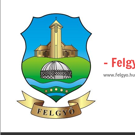
Skip
to
content
– Felg
www.felgyo.hu