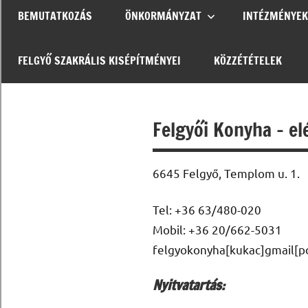
BEMUTATKOZÁS
ÖNKORMÁNYZAT
INTÉZMÉNYEK
FELGYŐ SZAKRÁLIS KISÉPÍTMÉNYEI
KÖZZÉTÉTELEK
Felgyői Konyha – e
6645 Felgyő, Templom u. 1.
Tel: +36 63/480-020
Mobil: +36 20/662-5031
felgyokonyha[kukac]gmail[
Nyitvatartás: