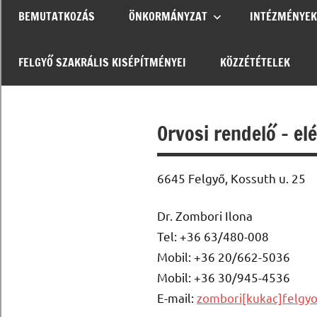
BEMUTATKOZÁS
ÖNKORMÁNYZAT
INTÉZMÉNYEK
FELGYŐ SZAKRÁLIS KISÉPÍTMÉNYEI
KÖZZÉTÉTELEK
Orvosi rendelő – el
6645 Felgyő, Kossuth u. 25
Dr. Zombori Ilona
Tel: +36 63/480-008
Mobil: +36 20/662-5036
Mobil: +36 30/945-4536
E-mail:
zombori[kukac]felgy