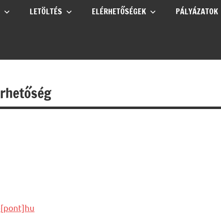
LETÖLTÉS
ELÉRHETŐSÉGEK
PÁLYÁZATOK
érhetőség
o[pont]hu