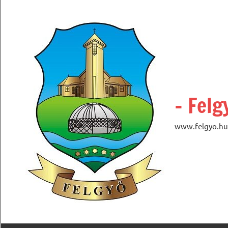
Skip
to
content
– Felg
www.felgyo.hu