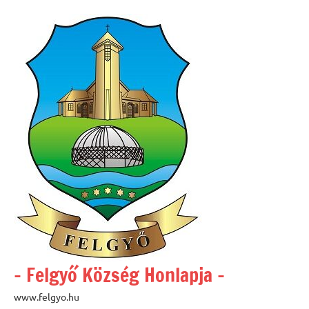
Skip
to
content
– Felgyő Község Honlapja –
www.felgyo.hu