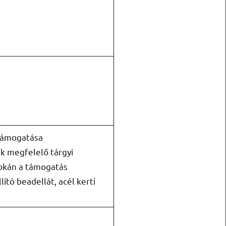
 támogatása
k megfelelő tárgyi
okán a támogatás
ító beadellát, acél kerti