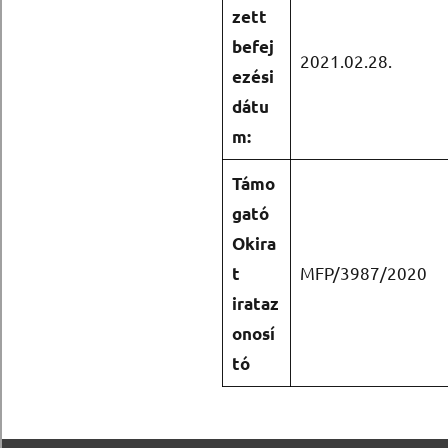
zett
befej
2021.02.28.
ezési
dátu
m:
Támo
gató
Okira
MFP/3987/2020
t
irataz
onosí
tó