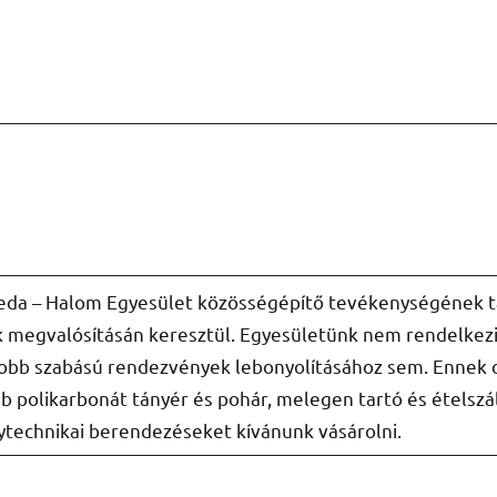
a Geda – Halom Egyesület közösségépítő tevékenységének
 megvalósításán keresztül. Egyesületünk nem rendelkezi
yobb szabású rendezvények lebonyolításához sem. Ennek 
 polikarbonát tányér és pohár, melegen tartó és ételszáll
ytechnikai berendezéseket kívánunk vásárolni.