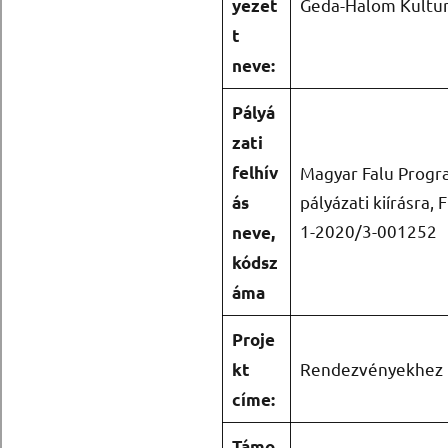
Geda-Halom Kulturá
yezet
t
neve:
Pályá
zati
felhív
Magyar Falu Progra
pályázati kiírásr
ás
1-2020/3-001252
neve,
kódsz
áma
Proje
Rendezvényekhez 
kt
címe:
Támo