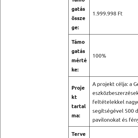
gatás
1.999.998 Ft
össze
ge:
Támo
gatás
100%
mérté
ke:
A projekt célja: 
Proje
eszközbeszerzések
kt
feltételekkel nag
tartal
segítségével 500 db
ma:
pavilonokat és fén
Terve