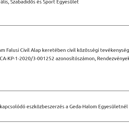
lis, Szabadidős és Sport Egyesület
m Falusi Civil Alap keretében civil közösségi tevékenység
a, FCA-KP-1-2020/3-001252 azonosítószámon, Rendezvény
kapcsolódó eszközbeszerzés a Geda-Halom Egyesületné