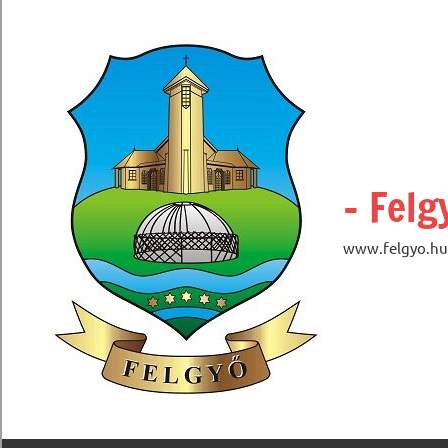
Skip
to
content
– Felg
www.felgyo.hu