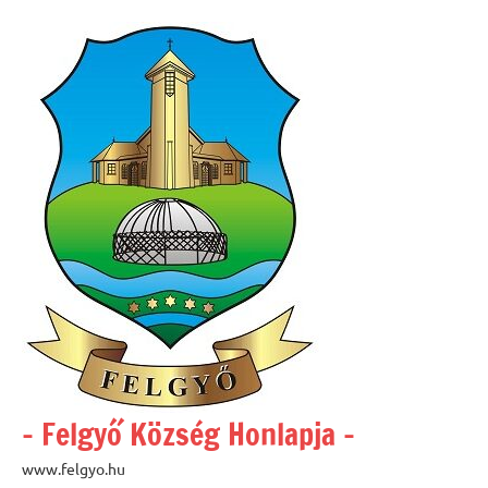
Skip
to
content
– Felgyő Község Honlapja –
www.felgyo.hu