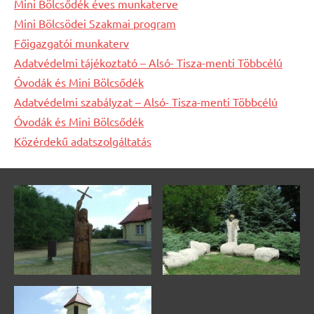
Mini Bölcsődék éves munkaterve
Mini Bölcsödei Szakmai program
Főigazgatói munkaterv
Adatvédelmi tájékoztató – Alsó- Tisza-menti Többcélú
Óvodák és Mini Bölcsődék
Adatvédelmi szabályzat – Alsó- Tisza-menti Többcélú
Óvodák és Mini Bölcsődék
Közérdekű adatszolgáltatás