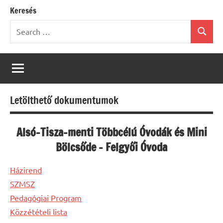
Keresés
Search
Search
for:
Letölthető dokumentumok
Alsó-Tisza-menti Többcélú Óvodák és Mini
Bölcsőde – Felgyői Óvoda
Házirend
SZMSZ
Pedagógiai Program
Közzétételi lista