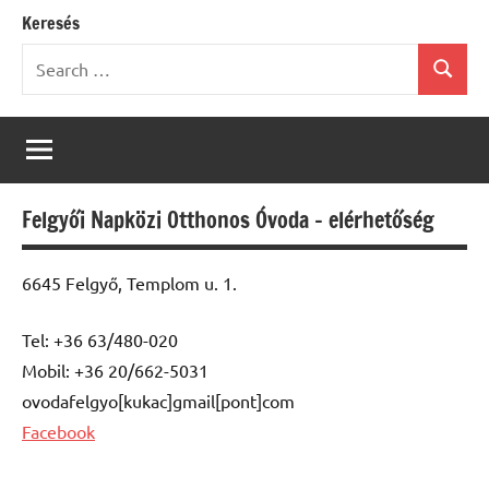
Keresés
Search
Search
for:
Felgyői Napközi Otthonos Óvoda – elérhetőség
6645 Felgyő, Templom u. 1.
Tel: +36 63/480-020
Mobil: +36 20/662-5031
ovodafelgyo[kukac]gmail[pont]com
Facebook