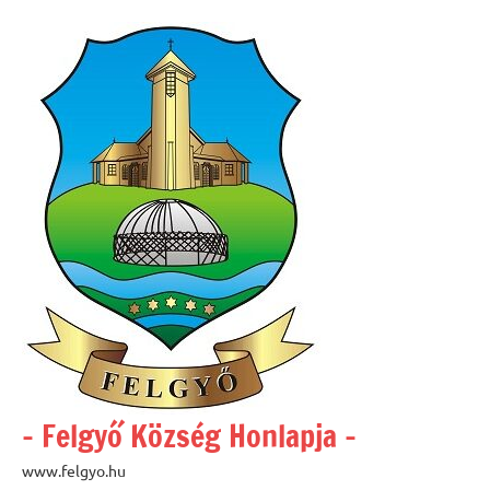
Skip
to
content
– Felgyő Község Honlapja –
www.felgyo.hu