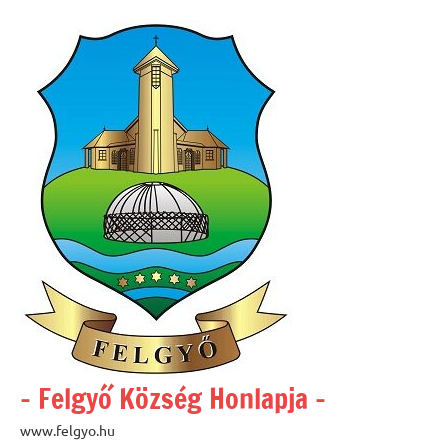
Skip
to
content
– Felgyő Község Honlapja –
www.felgyo.hu