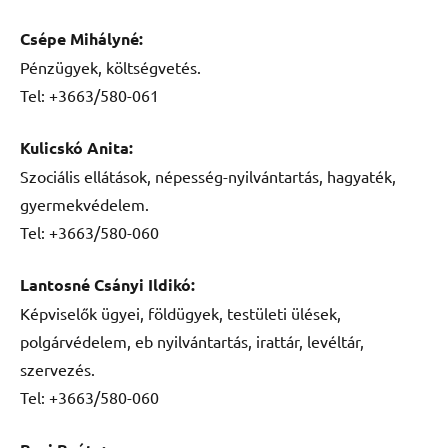
Csépe Mihályné:
Pénzügyek, költségvetés.
Tel: +3663/580-061
Kulicskó Anita:
Szociális ellátások, népesség-nyilvántartás, hagyaték,
gyermekvédelem.
Tel: +3663/580-060
Lantosné Csányi Ildikó:
Képviselők ügyei, földügyek, testületi ülések,
polgárvédelem, eb nyilvántartás, irattár, levéltár,
szervezés.
Tel: +3663/580-060