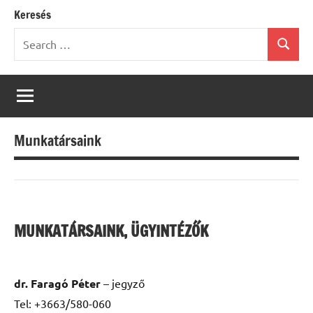
Keresés
Search
Search
for:
Munkatársaink
MUNKATÁRSAINK, ÜGYINTÉZŐK
dr. Faragó Péter
– jegyző
Tel: +3663/580-060