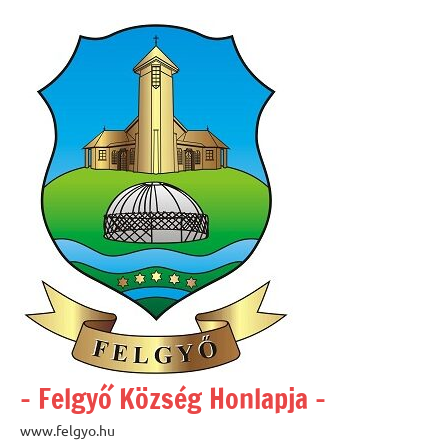
Skip
to
content
– Felgyő Község Honlapja –
www.felgyo.hu