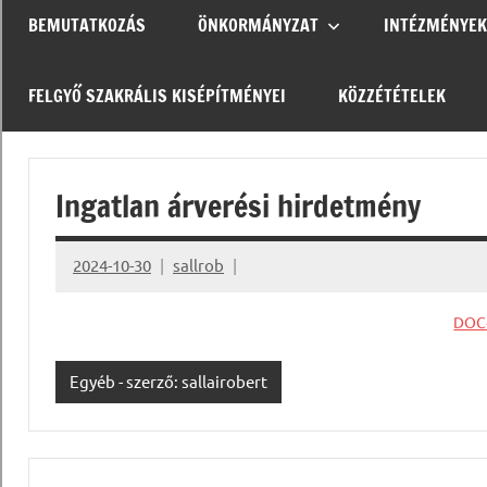
BEMUTATKOZÁS
ÖNKORMÁNYZAT
INTÉZMÉNYEK
FELGYŐ SZAKRÁLIS KISÉPÍTMÉNYEI
KÖZZÉTÉTELEK
Ingatlan árverési hirdetmény
2024-10-30
sallrob
DOC
Egyéb - szerző: sallairobert