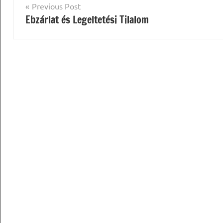
Bejegyzés
Previous Post
Ebzárlat és Legeltetési Tilalom
navigáció