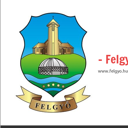
Skip
to
content
– Felg
www.felgyo.hu