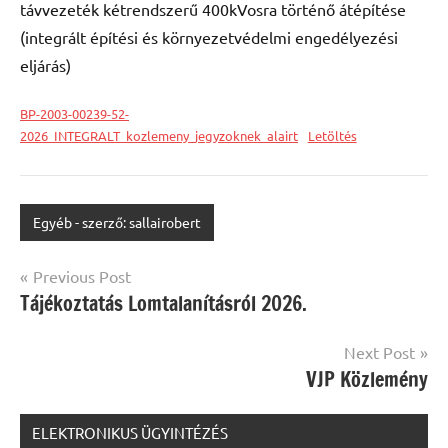
távvezeték kétrendszerű 400kVosra történő átépítése
(integrált építési és környezetvédelmi engedélyezési
eljárás)
BP-2003-00239-52-
2026_INTEGRALT_kozlemeny_jegyzoknek_alairt
Letöltés
Egyéb - szerző: sallairobert
Bejegyzés
Previous Post
Tájékoztatás Lomtalanításról 2026.
navigáció
Next Post
VJP Közlemény
ELEKTRONIKUS ÜGYINTÉZÉS