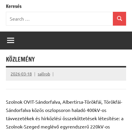
Keresés
Search
Search
for:
KÖZLEMÉNY
2026-03-18
sallrob
Szolnok OVIT-Sándorfalva, Albertirsa-Törökfái, Törökfái-
Sándorfalva közös oszlopsoron haladó 400kV-os
távvezetékek és hírközlési összeköttetések létesítése: a
Szolnok-Szeged meglévő egyrendszerű 220kV-os