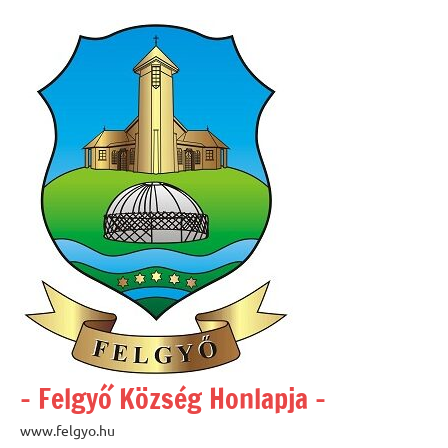
Skip
to
content
– Felgyő Község Honlapja –
www.felgyo.hu