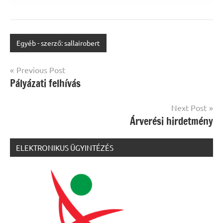
Egyéb - szerző: sallairobert
Bejegyzés
Previous Post
Pályázati felhívás
navigáció
Next Post
Árverési hirdetmény
ELEKTRONIKUS ÜGYINTÉZÉS