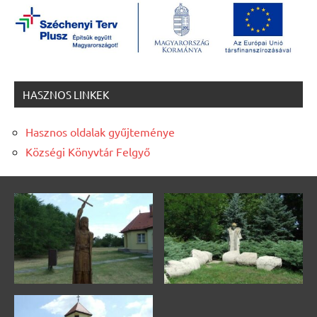
HASZNOS LINKEK
Hasznos oldalak gyűjteménye
Községi Könyvtár Felgyő