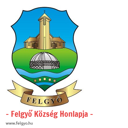
Skip
to
content
– Felgyő Község Honlapja –
www.felgyo.hu