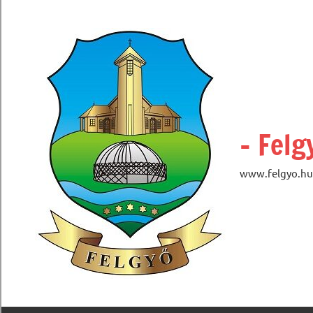
Skip
to
content
– Felg
www.felgyo.hu