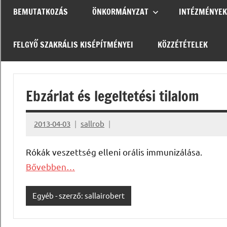
BEMUTATKOZÁS
ÖNKORMÁNYZAT
INTÉZMÉNYEK
FELGYŐ SZAKRÁLIS KISÉPÍTMÉNYEI
KÖZZÉTÉTELEK
Ebzárlat és legeltetési tilalom
2013-04-03
sallrob
Rókák veszettség elleni orális immunizálása.
Bővebben…
Egyéb - szerző: sallairobert