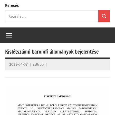
Keresés
Search
Search
for:
Kislétszámú baromfi állományok bejelentése
2025-04-07
sallrob