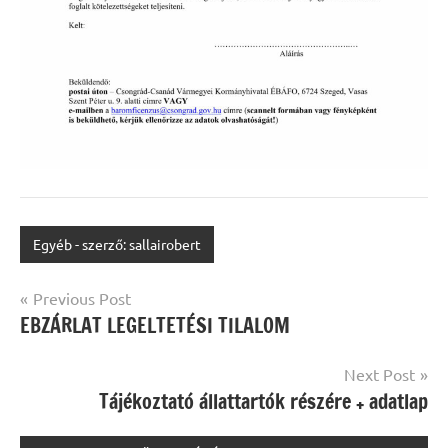
Egyéb - szerző: sallairobert
Bejegyzés
Previous Post
EBZÁRLAT LEGELTETÉSI TILALOM
navigáció
Next Post
Tájékoztató állattartók részére + adatlap