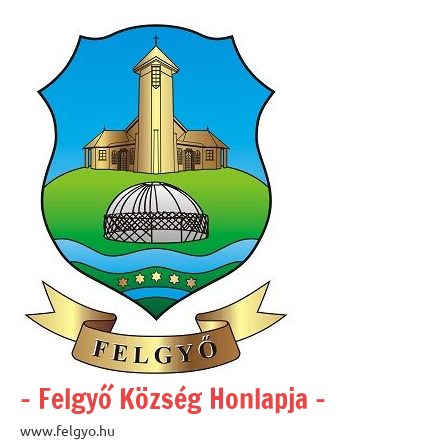
Skip
to
content
– Felgyő Község Honlapja –
www.felgyo.hu