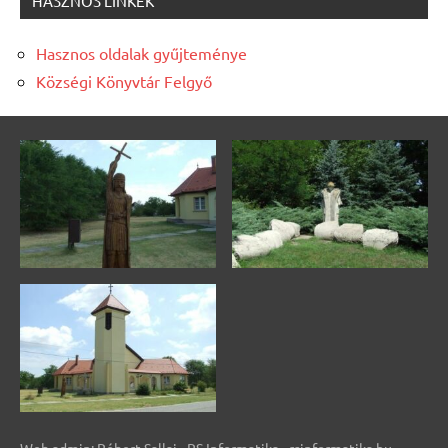
HASZNOS LINKEK
Hasznos oldalak gyűjteménye
Községi Könyvtár Felgyő
Web admin: Róbert Sallai - RS Informatika - rsinformatika.hu