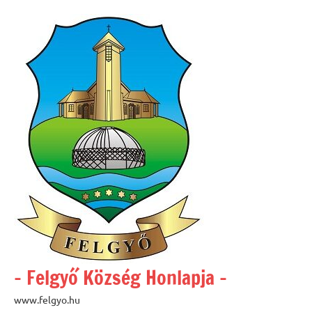
Skip
to
content
– Felgyő Község Honlapja –
www.felgyo.hu