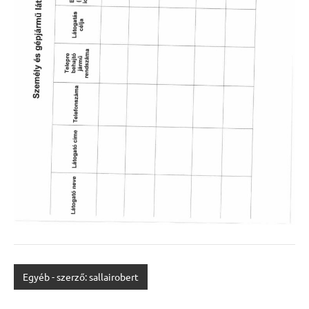
Egyéb - szerző: sallairobert