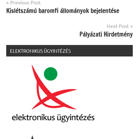
Bejegyzés
Previous Post
Kislétszámú baromfi állományok bejelentése
navigáció
Next Post
Pályázati Hirdetmény
ELEKTRONIKUS ÜGYINTÉZÉS