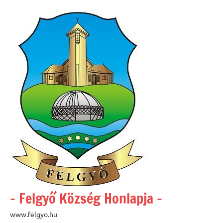
Skip
to
content
– Felgyő Község Honlapja –
www.felgyo.hu