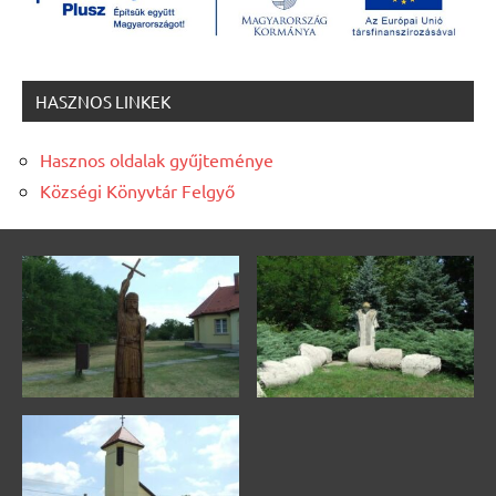
HASZNOS LINKEK
Hasznos oldalak gyűjteménye
Községi Könyvtár Felgyő