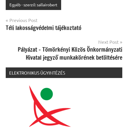
Egyéb - szerző: sallairobert
Bejegyzés
Previous Post
Téli lakosságvédelmi tájékoztató
navigáció
Next Post
Pályázat – Tömörkényi Közös Önkormányzati
Hivatal jegyző munkakörének betöltésére
ELEKTRONIKUS ÜGYINTÉZÉS