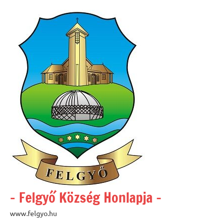
Skip
to
content
– Felgyő Község Honlapja –
www.felgyo.hu