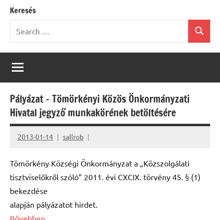
Keresés
Search
Search
for:
Pályázat – Tömörkényi Közös Önkormányzati
Hivatal jegyző munkakörének betöltésére
2013-01-14
sallrob
Tömörkény Községi Önkormányzat a „Közszolgálati
tisztviselőkről szóló” 2011. évi CXCIX. törvény 45. § (1)
bekezdése
alapján pályázatot hirdet.
Bővebben…