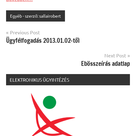
Egyéb - szerző: sallairobert
Bejegyzés
Previous Post
Ügyfélfogadás 2013.01.02-től
navigáció
Next Post
Ebösszeírás adatlap
ELEKTRONIKUS ÜGYINTÉZÉS